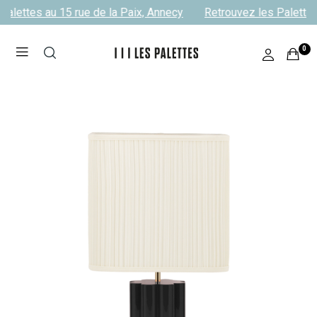
alettes au 15 rue de la Paix, Annecy
Retrouvez les Palettes 
0