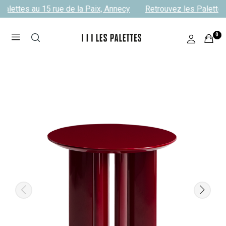
alettes au 15 rue de la Paix, Annecy
Retrouvez les Palettes 
0