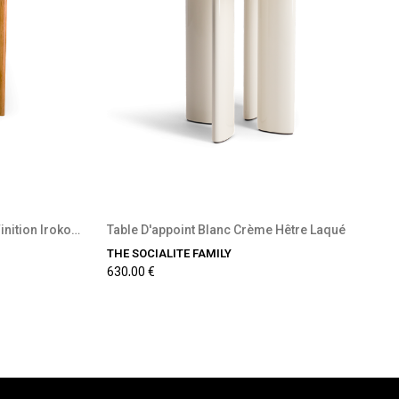
ble
Précommande disponible
Table De Salle À Manger Frêne Finition Iroko...
Table D'appoint Blanc Crème Hêtre Laqué
THE SOCIALITE FAMILY
630,00 €