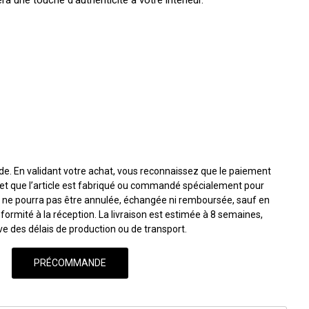
ra une touche d'authenticité à votre intérieur.
. En validant votre achat, vous reconnaissez que le paiement
t que l’article est fabriqué ou commandé spécialement pour
 ne pourra pas être annulée, échangée ni remboursée, sauf en
ormité à la réception. La livraison est estimée à 8 semaines,
ve des délais de production ou de transport.