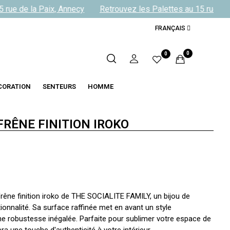
rue de la Paix, Annecy
Retrouvez les Palettes au 15 rue de l
FRANÇAIS
0
0
CORATION
SENTEURS
HOMME
FRÊNE FINITION IROKO
frêne finition iroko de THE SOCIALITE FAMILY, un bijou de
tionnalité. Sa surface raffinée met en avant un style
ne robustesse inégalée. Parfaite pour sublimer votre espace de