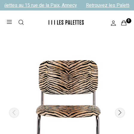
alettes au 15 rue de la Paix, Annecy
Retrouvez les Palettes 
0