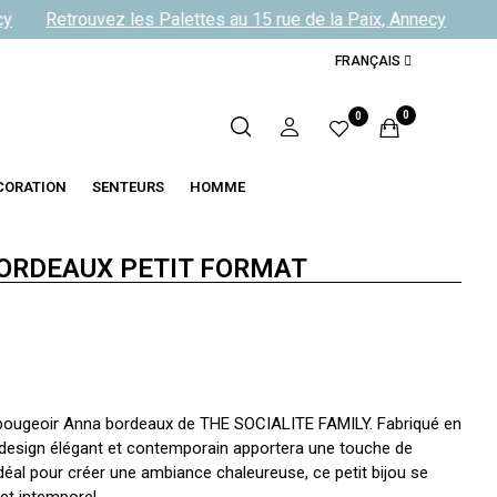
Retrouvez les Palettes au 15 rue de la Paix, Annecy
Retr
FRANÇAIS
0
0
CORATION
SENTEURS
HOMME
ORDEAUX PETIT FORMAT
e bougeoir Anna bordeaux de THE SOCIALITE FAMILY. Fabriqué en
esign élégant et contemporain apportera une touche de
 Idéal pour créer une ambiance chaleureuse, ce petit bijou se