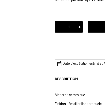
démarque par son style exclusif 
date_range
Date d'expédition estimée :
DESCRIPTION
Matière : céramique.
Finition : émail brillant craquelé.