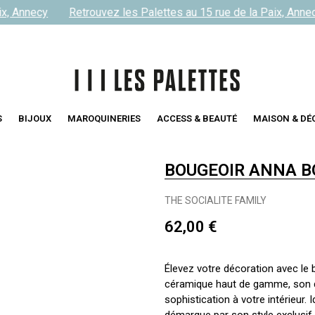
, Annecy
Retrouvez les Palettes au 15 rue de la Paix, Annecy
S
BIJOUX
MAROQUINERIES
ACCESS & BEAUTÉ
MAISON & DÉ
BOUGEOIR ANNA B
THE SOCIALITE FAMILY
62,00 €
Élevez votre décoration avec l
céramique haut de gamme, son d
sophistication à votre intérieur.