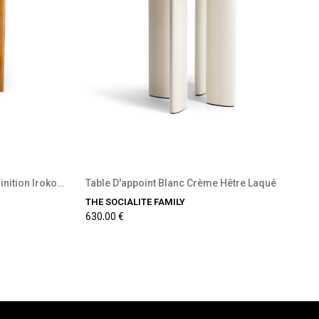
ble
Précommande disponible
Table De Salle À Manger Frêne Finition Iroko...
Table D'appoint Blanc Crème Hêtre Laqué
THE SOCIALITE FAMILY
630,00 €