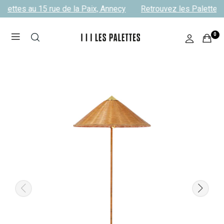
lettes au 15 rue de la Paix, Annecy
Retrouvez les Palettes a
0