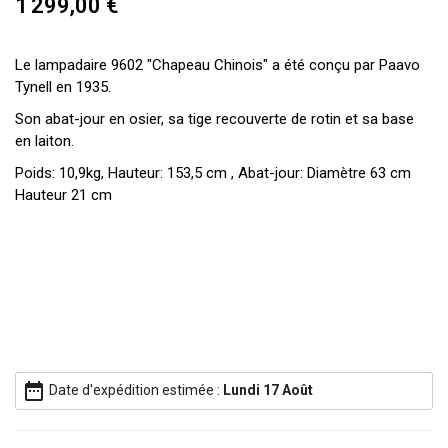
1 299,00 €
Le lampadaire 9602 "Chapeau Chinois" a été conçu par Paavo
Tynell en 1935.
Son abat-jour en osier, sa tige recouverte de rotin et sa base
en laiton.
Poids: 10,9kg, Hauteur: 153,5 cm , Abat-jour: Diamètre 63 cm
Hauteur 21 cm
date_range
Date d'expédition estimée :
Lundi 17 Août