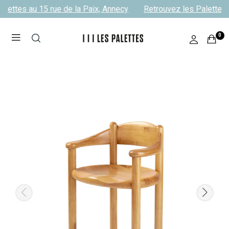
lettes au 15 rue de la Paix, Annecy
Retrouvez les Palettes a
0