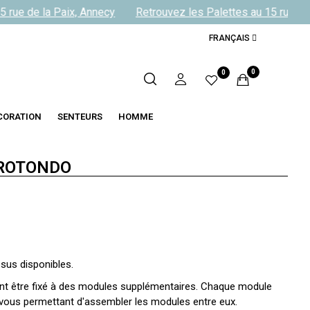
rue de la Paix, Annecy
Retrouvez les Palettes au 15 rue de l
FRANÇAIS
0
0
CORATION
SENTEURS
HOMME
 ROTONDO
ssus disponibles.
nt être fixé à des modules supplémentaires. Chaque module
e vous permettant d'assembler les modules entre eux.