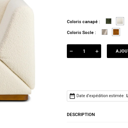
vert
bl
Coloris canapé :
olive
cr
Socle
Socl
Coloris Socle :
Aluminium
Bois
AJOU
date_range
Date d'expédition estimée :
DESCRIPTION