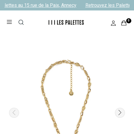
alettes au 15 rue de la Paix, Annecy
Retrouvez les Palettes 
0