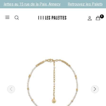
alettes au 15 rue de la Paix, Annecy
Retrouvez les Palettes 
0