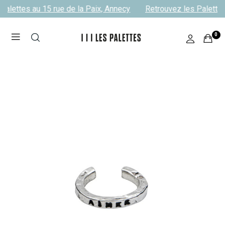
alettes au 15 rue de la Paix, Annecy
Retrouvez les Palettes 
0