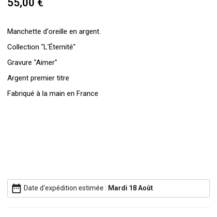
55,00 €
Manchette d'oreille en argent.
Collection "L'Éternité"
Gravure "Aimer"
Argent premier titre
Fabriqué à la main en France
date_range
Date d'expédition estimée :
Mardi 18 Août