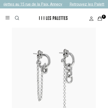
alettes au 15 rue de la Paix, Annecy
Retrouvez les Palettes 
0