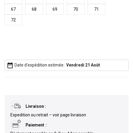
67
68
69
70
71
72
date_range
Date d'expédition estimée :
Vendredi 21 Août
Livraison
Expedition ou retrait – voir page livraison
Paiement