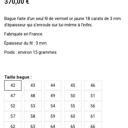
370,00 €
Bague faite d'un seul fil de vermeil or jaune 18 carats de 3 mm
d'épaisseur qui s'enroule sur lui-même à l'infini.
Fabriquée en France.
Épaisseur du fil : 3 mm
Poids : environ 15 grammes
Taille bague :
42
43
44
45
46
47
48
49
50
51
52
53
54
55
56
57
58
59
60
61
62
63
64
65
66