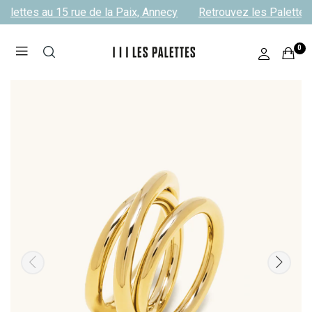
alettes au 15 rue de la Paix, Annecy
Retrouvez les Palettes 
0