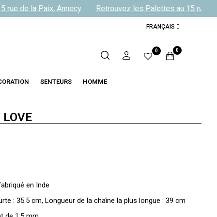
 rue de la Paix, Annecy
Retrouvez les Palettes au 15 rue de 
FRANÇAIS
0
0
CORATION
SENTEURS
HOMME
 LOVE
fabriqué en Inde
urte : 35.5 cm, Longueur de la chaîne la plus longue : 39 cm
nat de 1.5 mm