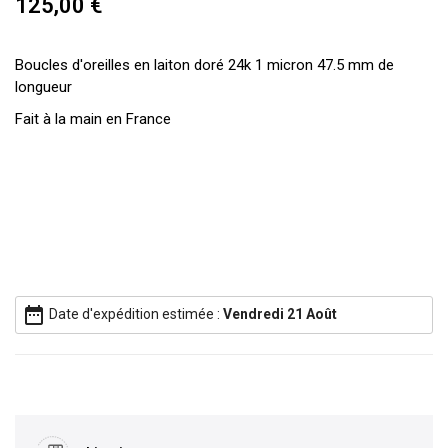
125,00 €
Boucles d'oreilles en laiton doré 24k 1 micron 47.5 mm de
longueur
Fait à la main en France
date_range
Date d'expédition estimée :
Vendredi 21 Août