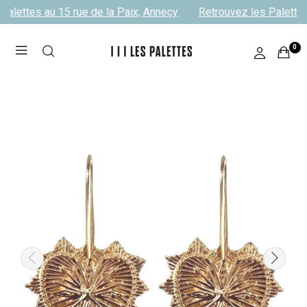
alettes au 15 rue de la Paix, Annecy
Retrouvez les Palettes 
0