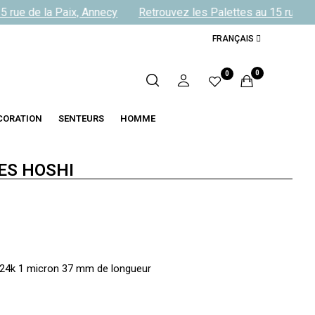
rue de la Paix, Annecy
Retrouvez les Palettes au 15 rue de l
FRANÇAIS
0
0
CORATION
SENTEURS
HOMME
ES HOSHI
ré 24k 1 micron 37 mm de longueur