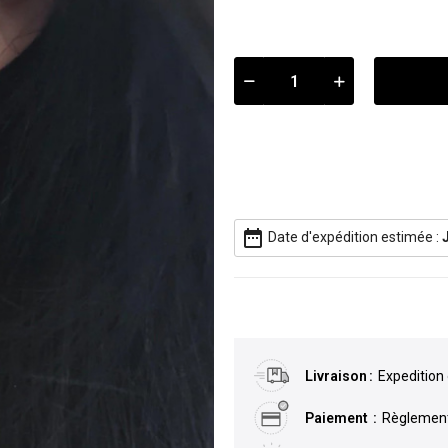
date_range
Date d'expédition estimée :
Livraison
Expedition 
Paiement
Règlement 