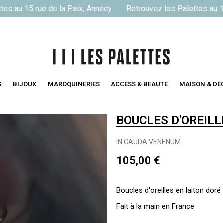
s au 15 rue de la Paix, Annecy
Retrouvez les Palettes au 15 
S
BIJOUX
MAROQUINERIES
ACCESS & BEAUTÉ
MAISON & DÉ
BOUCLES D'OREILL
IN CAUDA VENENUM
105,00 €
Boucles d'oreilles en laiton do
Fait à la main en France