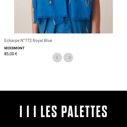
Echarpe N°772 Royal Blue
MOISMONT
85,00 €