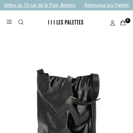
alettes au 15 rue de la Paix, Annecy
Retrouvez les Palettes 
0